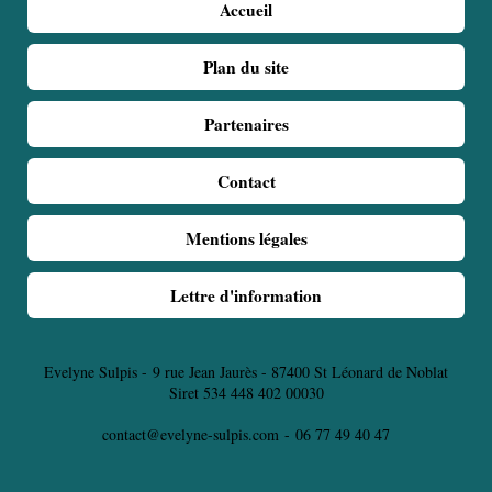
Accueil
Plan du site
Partenaires
Contact
Mentions légales
Lettre d'information
Evelyne Sulpis -
9 rue Jean Jaurès - 87400 St Léonard de Noblat
Siret 534 448 402 00030
contact@evelyne-sulpis.com
-
06 77 49 40 47