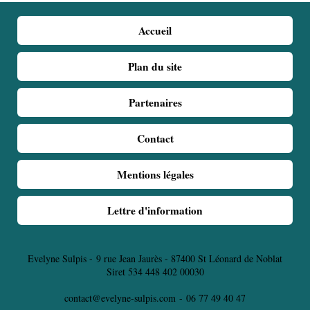
Accueil
Plan du site
Partenaires
Contact
Mentions légales
Lettre d'information
Evelyne Sulpis -
9 rue Jean Jaurès - 87400 St Léonard de Noblat
Siret 534 448 402 00030
contact@evelyne-sulpis.com
-
06 77 49 40 47