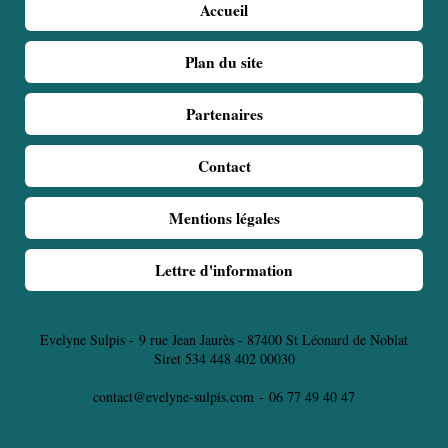
Accueil
Plan du site
Partenaires
Contact
Mentions légales
Lettre d'information
Evelyne Sulpis -
9 rue Jean Jaurès - 87400 St Léonard de Noblat
Siret 534 448 402 00030
contact@evelyne-sulpis.com
-
06 77 49 40 47